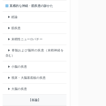
直感的な神経・筋疾患の診かた
総論
筋疾患
末梢性ニューロパチー
脊髄および脳幹の疾患（末梢神経を
含む）
小脳の疾患
視床・大脳基底核の疾患
大脳の疾患
【各論】