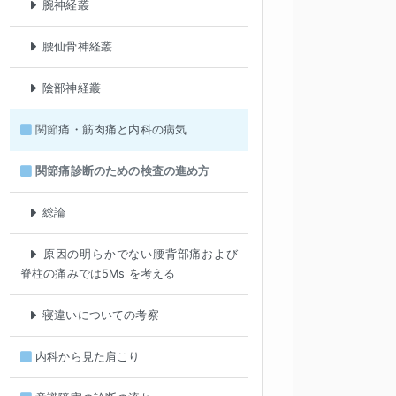
腕神経叢
腰仙骨神経叢
陰部神経叢
関節痛・筋肉痛と内科の病気
関節痛診断のための検査の進め方
総論
原因の明らかでない腰背部痛および
脊柱の痛みでは5Ms を考える
寝違いについての考察
内科から見た肩こり