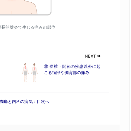
頸長筋腱炎で生じる痛みの部位
NEXT
⑪ 脊椎・関節の疾患以外に起
こる頚部や胸背部の痛み
肉痛と内科の病気：目次へ