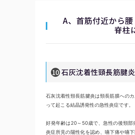
A、首筋付近から腰
脊柱
石灰沈着性頸長筋腱
10
石灰沈着性頸長筋腱炎は頸長筋膜へのカ
って起こる結晶誘発性の急性炎症です。
好発年齢は20～50歳で、急性の後頸
炎症所見の陽性化を認め、嚥下痛や嚥下