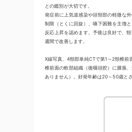
との鑑別が大切です。
発症前に上気道感染や頭頸部の軽微な外
制限（とくに回旋）、嚥下困難を主徴と
反応上昇を認めます。予後は良好で、頸
週間で改善します。
X線写真、4頸部単純CTで第1～2頸椎
椎前面の軟部組織（後咽頭腔）に腫脹、
ありません）。好発年齢は20～50歳と