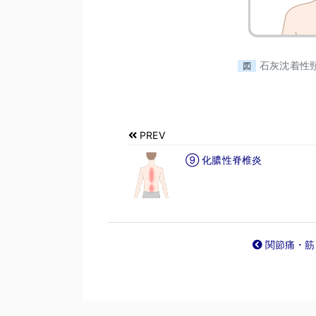
石灰沈着性
図
PREV
⑨ 化膿性脊椎炎
関節痛・筋